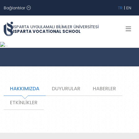
Bağlantılar
TR
|
EN
ISPARTA UYGULAMALI BİLİMLER ÜNİVERSİTESİ
ISPARTA VOCATİONAL SCHOOL
Geri
İleri
HAKKIMIZDA
DUYURULAR
HABERLER
ETKİNLİKLER