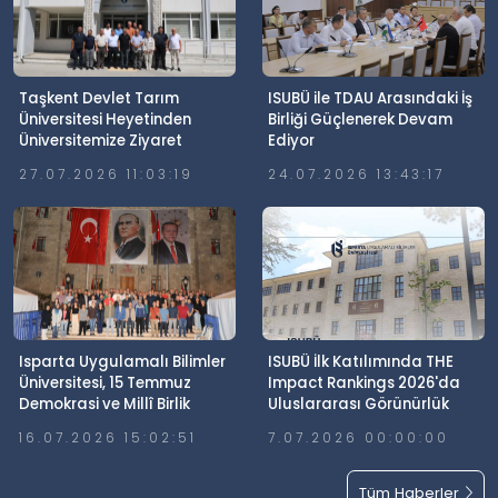
Taşkent Devlet Tarım
ISUBÜ ile TDAU Arasındaki İş
Üniversitesi Heyetinden
Birliği Güçlenerek Devam
Üniversitemize Ziyaret
Ediyor
27.07.2026 11:03:19
24.07.2026 13:43:17
Isparta Uygulamalı Bilimler
ISUBÜ İlk Katılımında THE
Üniversitesi, 15 Temmuz
Impact Rankings 2026'da
Demokrasi ve Millî Birlik
Uluslararası Görünürlük
Günü’nde Meydanlardaydı
Elde Etti
16.07.2026 15:02:51
7.07.2026 00:00:00
Tüm Haberler