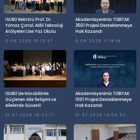
ISUBÜ Rektörü Prof. Dr.
Akademisyenimiz TÜBİTAK
Yılmaz Çatal, Milli Teknoloji
3501 Projesi Desteklenmeye
Atölyeleri Lise Yaz Okulu
Hak Kazandı
Öğrencileriyle Buluştu
6.08.2026 16:13:47
6.08.2026 11:14:18
ISUBÜ’de Nörobilimle
Akademisyenimiz TÜBİTAK
Güçlenen Aile İletişimi ve
1001 Projesi Desteklenmeye
Ailelerde Güvenli
Hak Kazandı
Dijitalleşme Söyleşisi
31.07.2026 18:03:17
31.07.2026 14:09:52
Gerçekleştirildi