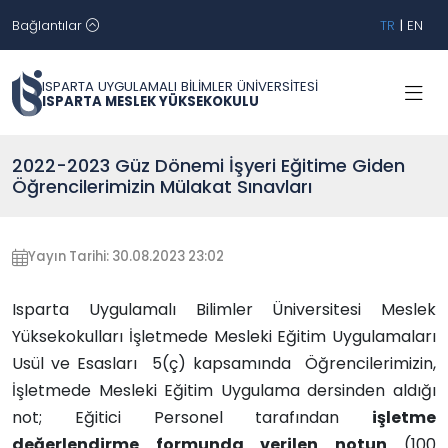
Bağlantılar
TR
|
EN
ISPARTA UYGULAMALI BİLİMLER ÜNİVERSİTESİ
ISPARTA MESLEK YÜKSEKOKULU
2022-2023 Güz Dönemi İşyeri Eğitime Giden
Öğrencilerimizin Mülakat Sınavları
Yayın Tarihi: 30.08.2023 23:02
Isparta Uygulamalı Bilimler Üniversitesi Meslek
Yüksekokulları İşletmede Mesleki Eğitim Uygulamaları
Usül ve Esasları 5(ç) kapsamında Öğrencilerimizin,
İşletmede Mesleki Eğitim Uygulama dersinden aldığı
not; Eğitici Personel tarafından
işletme
değerlendirme formunda verilen notun
(100