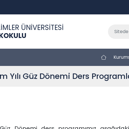
İMLER ÜNİVERSİTESİ
EKOKULU
Kurum
m Yılı Güz Dönemi Ders Programla
ı Güz Dönemi ders programımız aşağıdaki