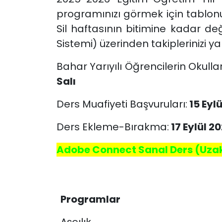
programınızı görmek için tablonu
Sil haftasının bitimine kadar de
Sistemi) üzerinden takiplerinizi y
Bahar Yarıyılı Öğrencilerin Okulla
Salı
Ders Muafiyeti Başvuruları:
15 Eyl
Ders Ekleme-Bırakma:
17 Eylül 
Adobe Connect Sanal Ders (Uzak
Programlar