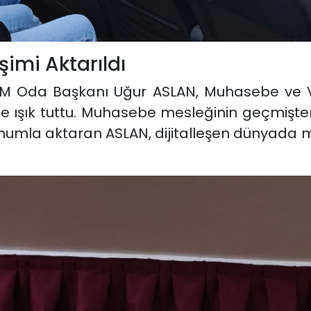
şimi Aktarıldı
M Oda Başkanı Uğur ASLAN, Muhasebe ve Ve
ne ışık tuttu. Muhasebe mesleğinin geçmişt
 sunumla aktaran ASLAN, dijitalleşen dünyada