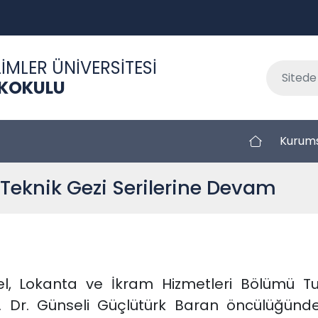
İMLER ÜNİVERSİTESİ
EKOKULU
Kurum
i Teknik Gezi Serilerine Devam
l, Lokanta ve İkram Hizmetleri Bölümü Tur
ç. Dr. Günseli Güçlütürk Baran öncülüğünd