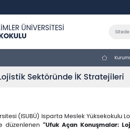
İMLER ÜNİVERSİTESİ
EKOKULU
Kurum
jistik Sektöründe İK Stratejileri
rsitesi (ISUBÜ) Isparta Meslek Yüksekokulu Loj
yle düzenlenen
"Ufuk Açan Konuşmalar: Loji