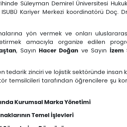
arihinde Süleyman Demirel Üniversitesi Huk
nlik ISUBÜ Kariyer Merkezi koordinatörü Doç. 
amalarına yön vermek ve onları uluslarara
 getirmek amacıyla organize edilen pro
aştan
, Sayın
Hacer Doğan
ve Sayın
İzem 
 tedarik zinciri ve lojistik sektöründe insan
ktör temsilcileri tarafından öğrencilere şu k
arında Kurumsal Marka Yönetimi
naklarının Temel İşlevleri