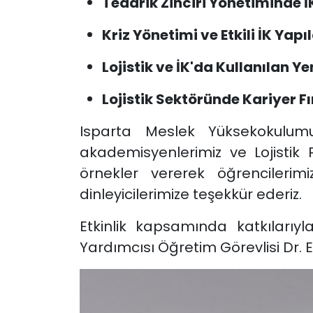
Tedarik Zinciri Yönetiminde İ
Kriz Yönetimi ve Etkili İK Yap
Lojistik ve İK'da Kullanılan Ye
Lojistik Sektöründe Kariyer F
Isparta Meslek Yüksekokulum
akademisyenlerimiz ve Lojistik 
örnekler vererek öğrencilerim
dinleyicilerimize teşekkür ederiz.
Etkinlik kapsamında katkılarıy
Yardımcısı Öğretim Görevlisi Dr. 