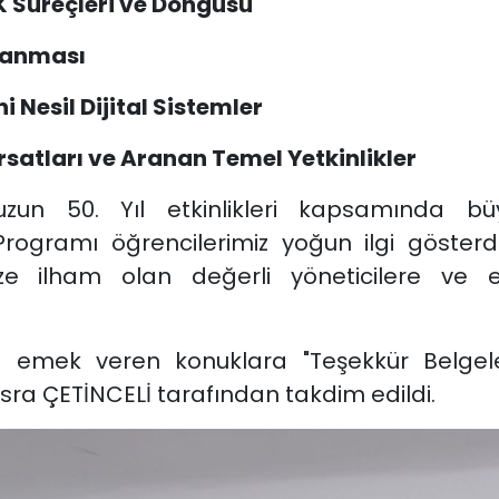
K Süreçleri ve Döngüsü
ılanması
ni Nesil Dijital Sistemler
ırsatları ve Aranan Temel Yetkinlikler
uzun 50. Yıl etkinlikleri kapsamında 
Programı öğrencilerimiz yoğun ilgi gösterdi
ize ilham olan değerli yöneticilere ve 
la emek veren konuklara "Teşekkür Belgel
Esra ÇETİNCELİ tarafından takdim edildi.