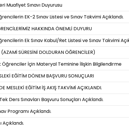
leri Muafiyet Sınavı Duyurusu
cilerin EK-2 Sınav Listesi ve Sınav Takvimi Açıklandı.
RENCİLERİMİZ HAKKINDA ÖNEMLİ DUYURU
cilerin Ek Sınav Kabul/Ret Listesi ve Sınav Takvimi Açık
 (AZAMİ SÜRESİNİ DOLDURAN ÖĞRENCİLER)
Öğrenciler İçin Materyal Teminine İlişkin Bilgilendirme
ESLEKİ EĞİTİM DÖNEM BAŞVURU SONUÇLARI
E MESLEKİ EĞİTİM İŞ AKIŞ TAKVİMİ AÇIKLANDI.
k Ders Sınavları Başvuru Sonuçları Açıklandı.
v Programı Açıklandı.
 Açıklandı.