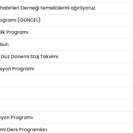
birleri Derneği temsilcilerini ağırlıyoruz.
Programı (GÜNCEL)
lik Programı
lsun
 Güz Dönemi Staj Takvimi
tasyon Programı
syon Programı
emi Ders Programları